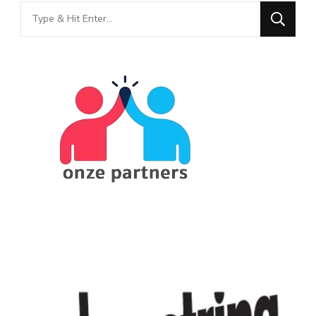
Looking
for
Something?