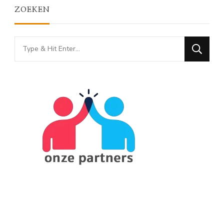
ZOEKEN
Looking
for
Something?