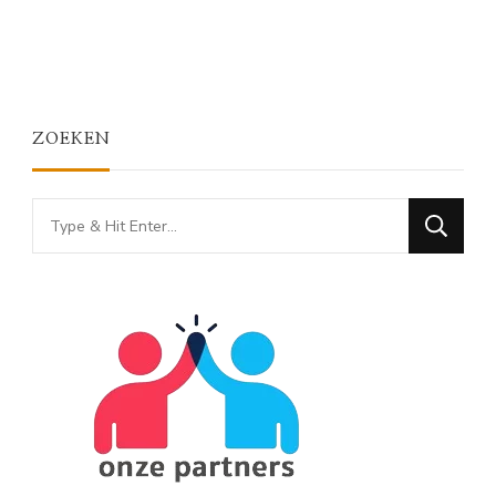
ZOEKEN
Looking
for
Something?