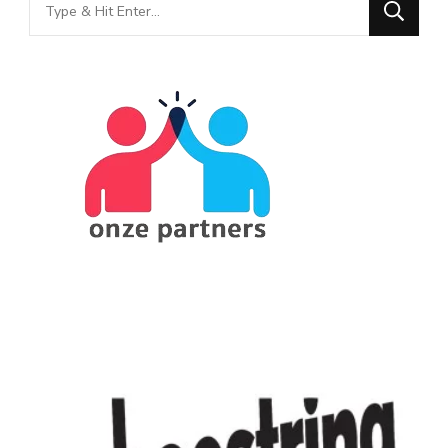
Looking
for
Something?