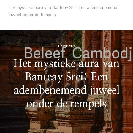
Het mystieke aura van Banteay Srei: Een adembenemend
juweel onder de tempels
TEMPELS
Het mystieke aura van
Banteay Srei: Een
adembenemend juweel
onder de tempels