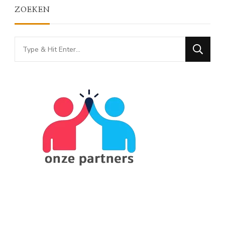
ZOEKEN
Looking
for
Something?