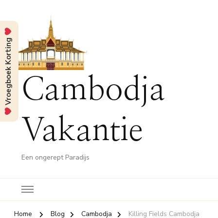
Vroegboek Korting
Cambodja
Vakantie
Een ongerept Paradijs
Home
Blog
Cambodja
Killing Fields Cambodja