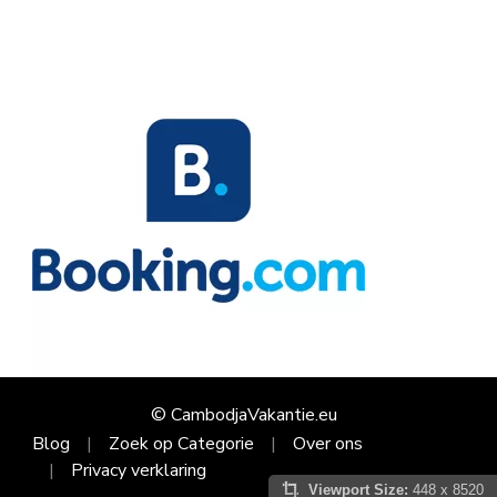
© CambodjaVakantie.eu
Blog
Zoek op Categorie
Over ons
Privacy verklaring
Viewport Size:
448 x 8520