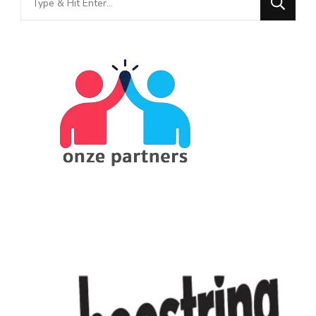
for
Something?