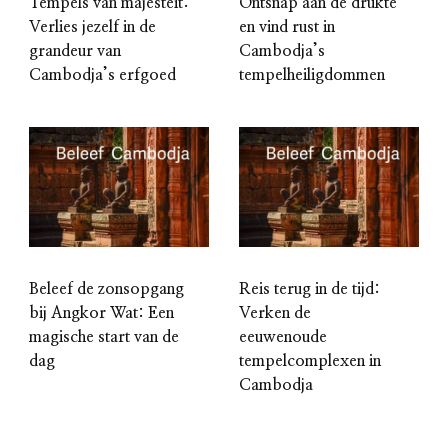
Tempels van majesteit:
Ontsnap aan de drukte
Verlies jezelf in de
en vind rust in
grandeur van
Cambodja’s
Cambodja’s erfgoed
tempelheiligdommen
Beleef de zonsopgang
Reis terug in de tijd:
bij Angkor Wat: Een
Verken de
magische start van de
eeuwenoude
dag
tempelcomplexen in
Cambodja