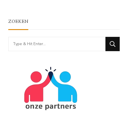
ZOEKEN
Looking
for
Something?