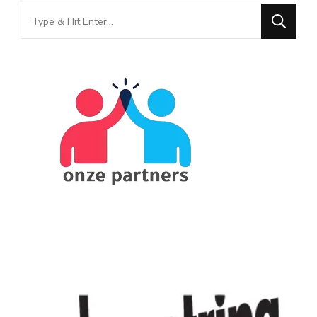
Looking
for
Something?