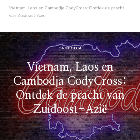
Vietnam, Laos en Cambodja CodyCross: Ontdek de pracht
van Zuidoost-Azië
CAMBODJA
Vietnam, Laos en
Cambodja CodyCross:
Ontdek de pracht van
Zuidoost-Azië