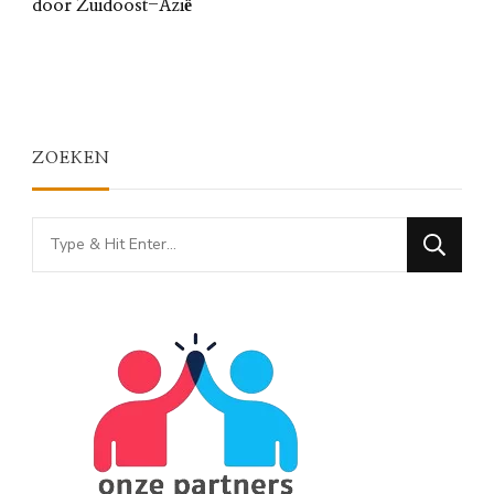
door Zuidoost-Azië
ZOEKEN
Looking
for
Something?