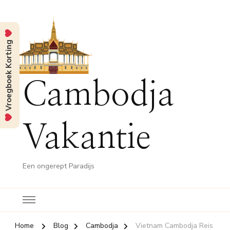
Vroegboek Korting
Cambodja
Vakantie
Een ongerept Paradijs
Home
Blog
Cambodja
Vietnam Cambodja Reis