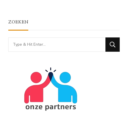
ZOEKEN
Looking
for
Something?