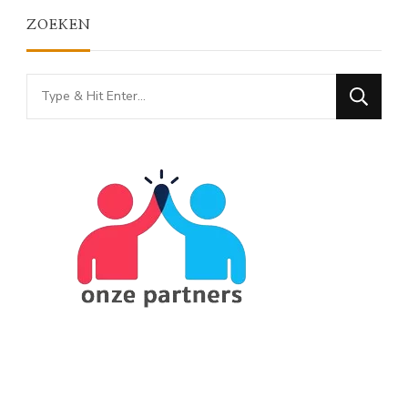
ZOEKEN
Looking
for
Something?