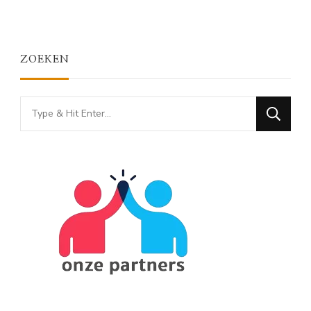
ZOEKEN
Looking
for
Something?