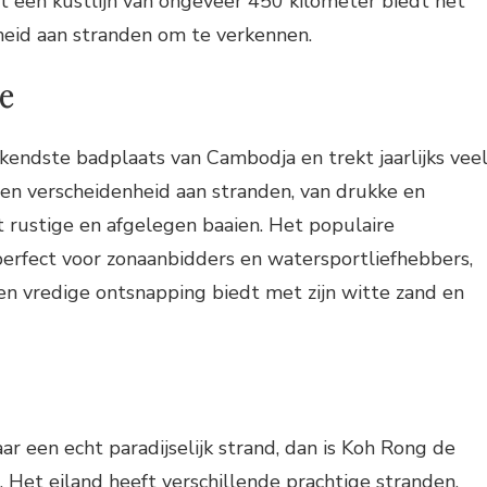
t een kustlijn van ongeveer 450 kilometer biedt het
heid aan stranden om te verkennen.
e
ekendste badplaats van Cambodja en trekt jaarlijks vee
een verscheidenheid aan stranden, van drukke en
 rustige en afgelegen baaien. Het populaire
perfect voor zonaanbidders en watersportliefhebbers,
en vredige ontsnapping biedt met zijn witte zand en
ar een echt paradijselijk strand, dan is Koh Rong de
Het eiland heeft verschillende prachtige stranden,