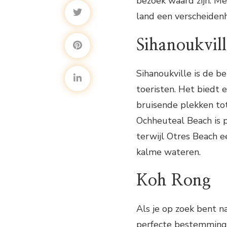
bezoek waard zijn. Me
land een verscheiden
Sihanoukvill
Sihanoukville is de b
toeristen. Het biedt 
bruisende plekken tot
Ochheuteal Beach is 
terwijl Otres Beach e
kalme wateren.
Koh Rong
Als je op zoek bent na
perfecte bestemming. 