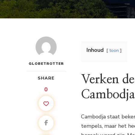
Inhoud
toon
GLOBETROTTER
Verken de
SHARE
0
Cambodj
Cambodja staat beken
tempels, maar het hee