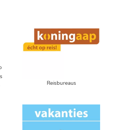
p
s
Reisbureaus
p