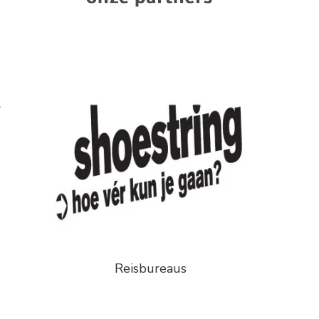
l
Reisbureaus