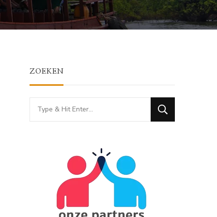
ZOEKEN
Looking
for
Something?