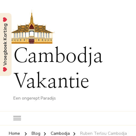
Vroegboek Korting
Cambodja
Vakantie
Een ongerept Paradijs
Home
Blog
Cambodja
Ruben Terlou Cambodja