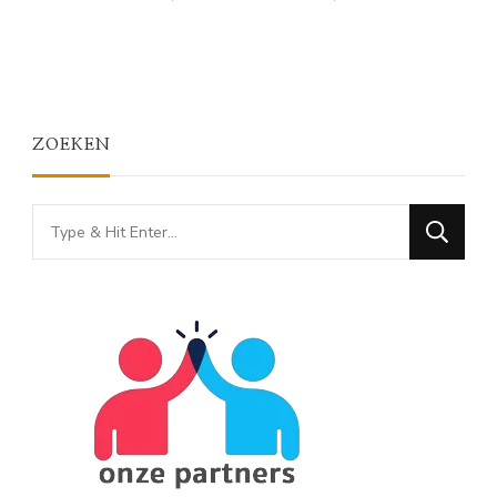
ZOEKEN
Looking
for
Something?