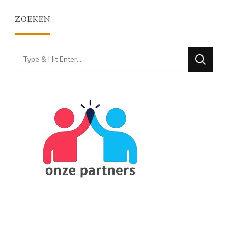
ZOEKEN
Looking
for
Something?