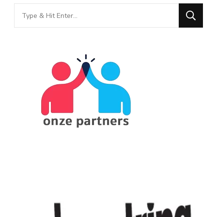
Looking
for
Something?