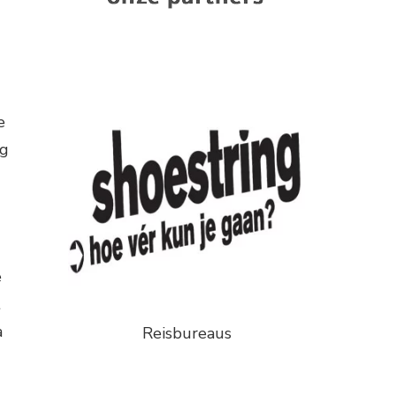
e
og
e
t
a
Reisbureaus