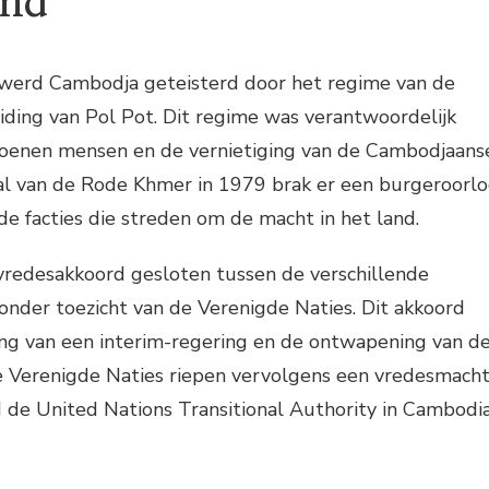
ond
0 werd Cambodja geteisterd door het regime van de
iding van Pol Pot. Dit regime was verantwoordelijk
joenen mensen en de vernietiging van de Cambodjaans
al van de Rode Khmer in 1979 brak er een burgeroorl
nde facties die streden om de macht in het land.
vredesakkoord gesloten tussen de verschillende
 onder toezicht van de Verenigde Naties. Dit akkoord
ing van een interim-regering en de ontwapening van d
De Verenigde Naties riepen vervolgens een vredesmach
 de United Nations Transitional Authority in Cambodi