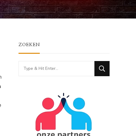
ZOEKEN
Looking
for
n
Something?
a
e