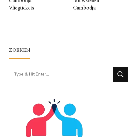
Cambodja
Bouwstenen
Vliegtickets
Cambodja
ZOEKEN
Looking
for
Something?