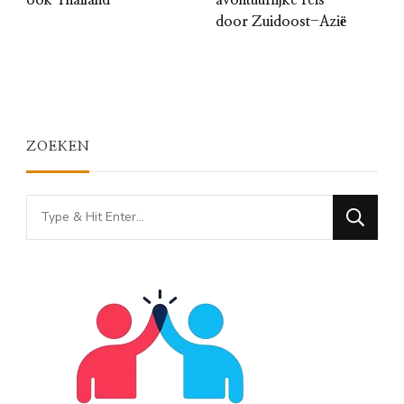
door Zuidoost-Azië
ZOEKEN
Looking
for
Something?