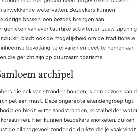
 schoonheid. Het gebied heeft uitgestrekte bossen,
ndrukwekkende watervallen. Bezoekers kunnen
lderige bossen, een bezoek brengen aan
 genieten van avontuurlijke activiteiten zoals ziplining
dulkiri biedt ook de mogelijkheid om de traditionele
e inheemse bevolking te ervaren en deel te nemen aan
n die gericht zijn op duurzaam toerisme.
amloem archipel
bers die ook van stranden houden, is een bezoek aan 
hipel een must. Deze ongerepte eilandengroep ligt
odja en biedt witte zandstranden, kristalhelder wate
koraalriffen. Hier kunnen bezoekers snorkelen, duiken
ustige eilandgevoel zonder de drukte die je vaak vindt