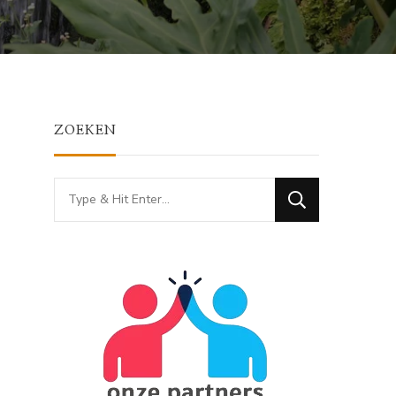
ZOEKEN
Looking
for
Something?