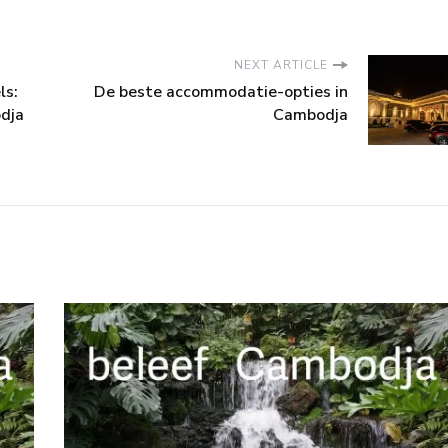
NEXT ARTICLE
ls:
De beste accommodatie-opties in
odja
Cambodja