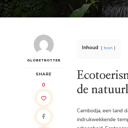
Inhoud
toon
GLOBETROTTER
Ecotoeris
SHARE
0
de natuurl
Cambodja, een land da
indrukwekkende tempe