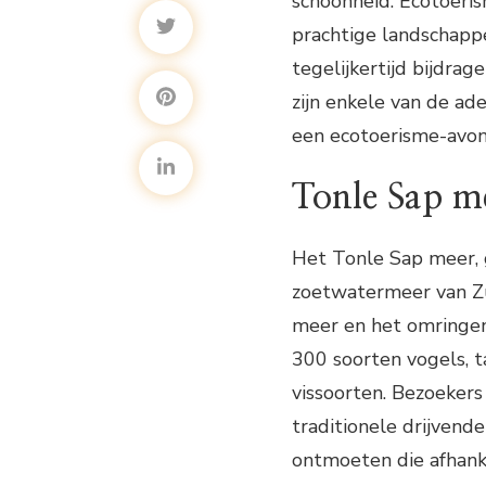
schoonheid. Ecotoeris
prachtige landschappe
tegelijkertijd bijdra
zijn enkele van de ad
een ecotoerisme-avon
Tonle Sap me
Het Tonle Sap meer, g
zoetwatermeer van Zu
meer en het omringend
300 soorten vogels, t
vissoorten. Bezoeker
traditionele drijven
ontmoeten die afhanke