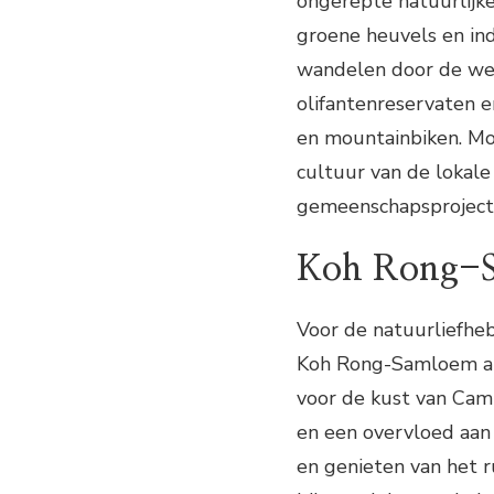
ongerepte natuurlijke
groene heuvels en i
wandelen door de wee
olifantenreservaten en
en mountainbiken. Mon
cultuur van de lokal
gemeenschapsprojecte
Koh Rong-S
Voor de natuurliefheb
Koh Rong-Samloem arc
voor de kust van Camb
en een overvloed aan 
en genieten van het r