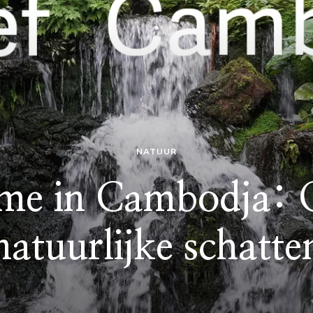
NATUUR
sme in Cambodja: 
natuurlijke schatte