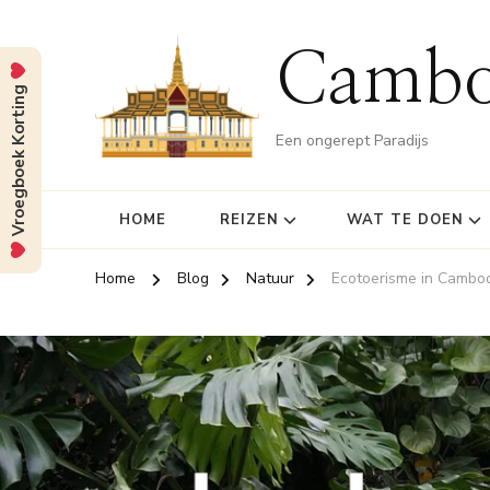
Cambo
Vroegboek Korting
Een ongerept Paradijs
HOME
REIZEN
WAT TE DOEN
Home
Blog
Natuur
Ecotoerisme in Cambod