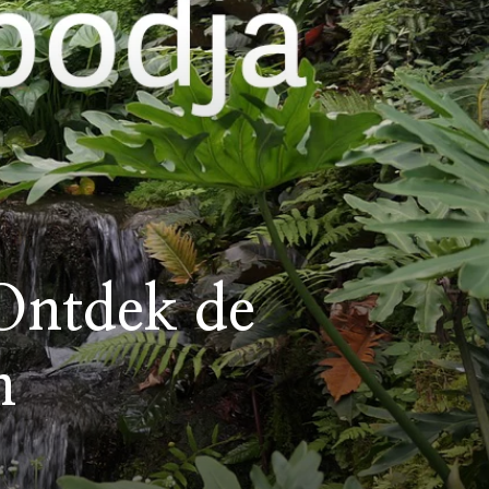
Ontdek de
n