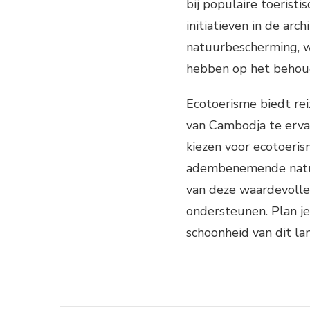
bij populaire toerist
initiatieven in de ar
natuurbescherming, w
hebben op het behoud
Ecotoerisme biedt rei
van Cambodja te erva
kiezen voor ecotoeris
adembenemende natuur
van deze waardevoll
ondersteunen. Plan j
schoonheid van dit la