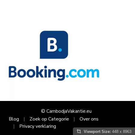
© CambodjaVakantie.eu
Blog
Zoek op Categorie
Over ons
Privacy verklaring
Viewport Size:
448 x 8963