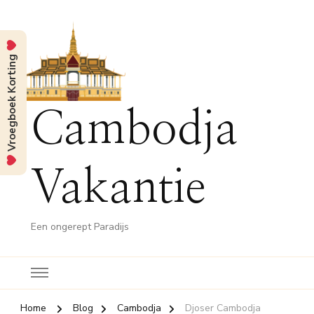
Vroegboek Korting
Cambodja
Vakantie
Een ongerept Paradijs
Home
Blog
Cambodja
Djoser Cambodja