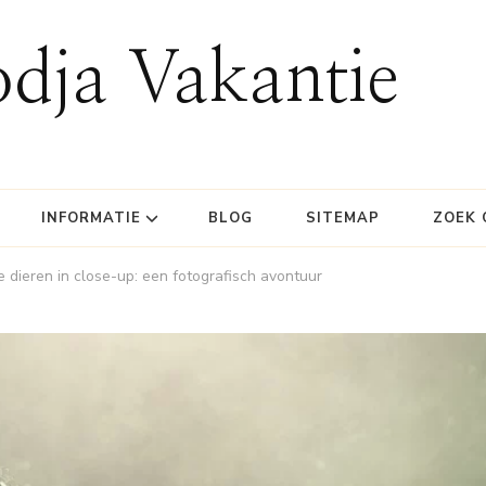
dja Vakantie
INFORMATIE
BLOG
SITEMAP
ZOEK 
 dieren in close-up: een fotografisch avontuur