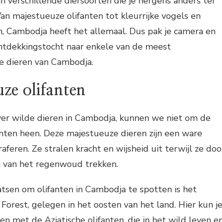
n verschillende diersoorten die je nergens anders ter
an majestueuze olifanten tot kleurrijke vogels en
n, Cambodja heeft het allemaal. Dus pak je camera en
tdekkingstocht naar enkele van de meest
e dieren van Cambodja.
ze olifanten
er wilde dieren in Cambodja, kunnen we niet om de
nten heen. Deze majestueuze dieren zijn een ware
aferen. Ze stralen kracht en wijsheid uit terwijl ze doo
 van het regenwoud trekken.
tsen om olifanten in Cambodja te spotten is het
Forest, gelegen in het oosten van het land. Hier kun j
 met de Aziatische olifanten, die in het wild leven e