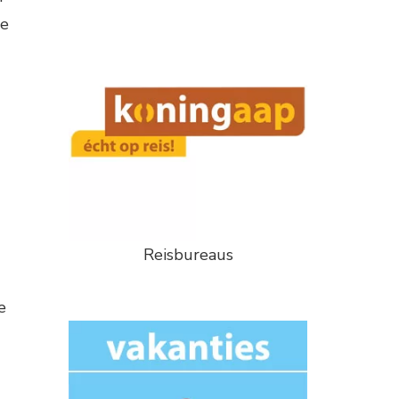
ge
Reisbureaus
e