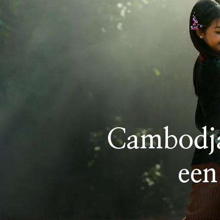
Cambodja’
een