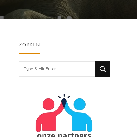
ZOEKEN
Looking
for
Something?
r