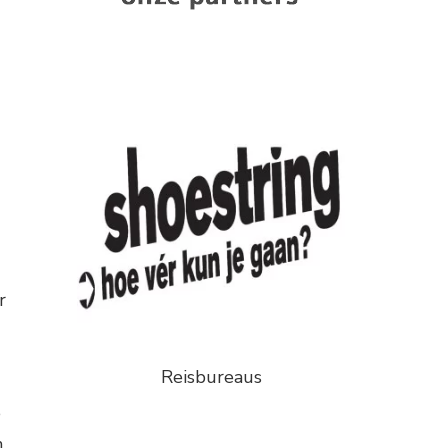
r
Reisbureaus
e
n