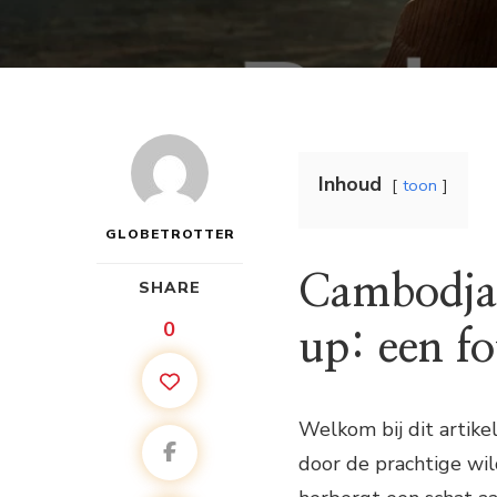
Inhoud
toon
GLOBETROTTER
Cambodja’
SHARE
0
up: een f
Welkom bij dit artik
door de prachtige wil