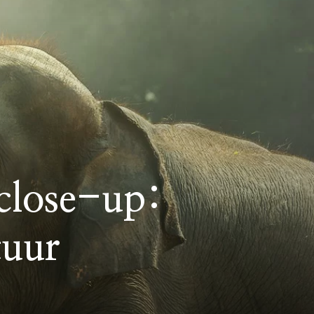
 close-up:
tuur