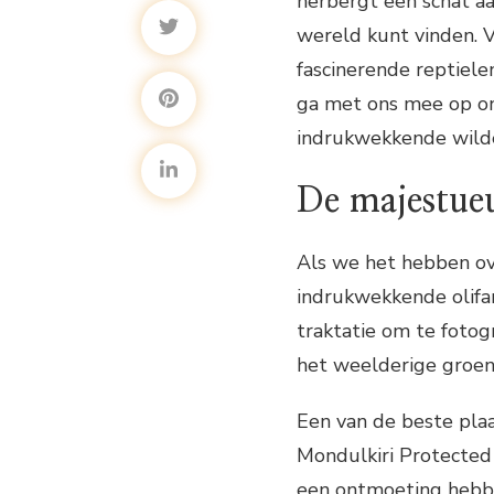
herbergt een schat aa
wereld kunt vinden. V
fascinerende reptiele
ga met ons mee op on
indrukwekkende wild
De majestueu
Als we het hebben ov
indrukwekkende olifa
traktatie om te fotogr
het weelderige groen
Een van de beste plaa
Mondulkiri Protected 
een ontmoeting hebben