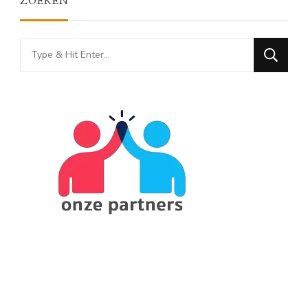
ZOEKEN
Looking
for
Something?