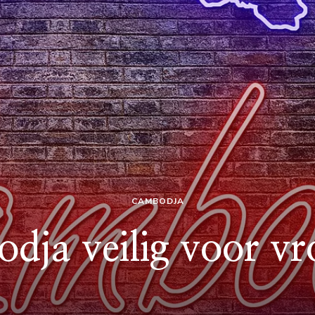
CAMBODJA
dja veilig voor v