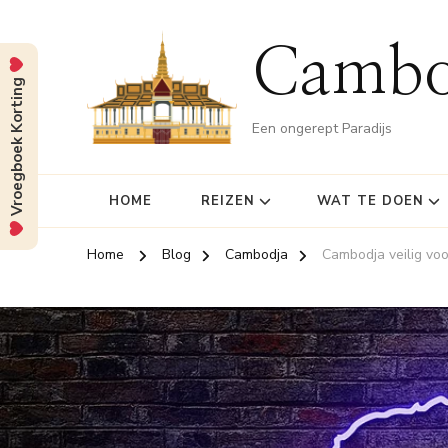
Cambo
Vroegboek Korting
Een ongerept Paradijs
HOME
REIZEN
WAT TE DOEN
Home
Blog
Cambodja
Cambodja veilig vo