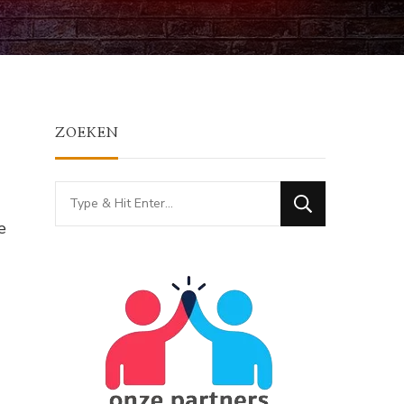
ZOEKEN
Looking
for
e
Something?