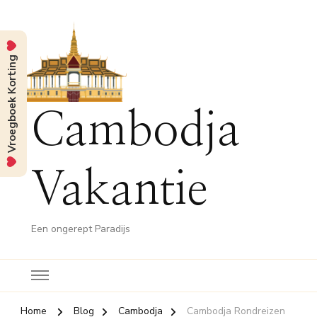
Vroegboek Korting
Cambodja
Vakantie
Een ongerept Paradijs
Home
Blog
Cambodja
Cambodja Rondreizen