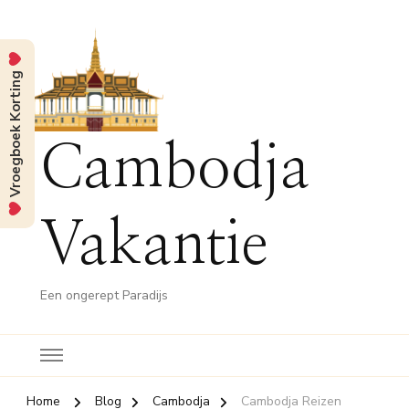
Vroegboek Korting
Cambodja
Vakantie
Een ongerept Paradijs
Home
Blog
Cambodja
Cambodja Reizen