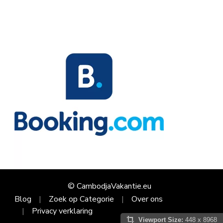
© CambodjaVakantie.eu
Blog
Zoek op Categorie
Over ons
Privacy verklaring
Viewport Size:
448 x 8968