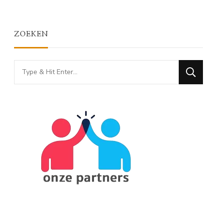
ZOEKEN
Looking
for
Something?