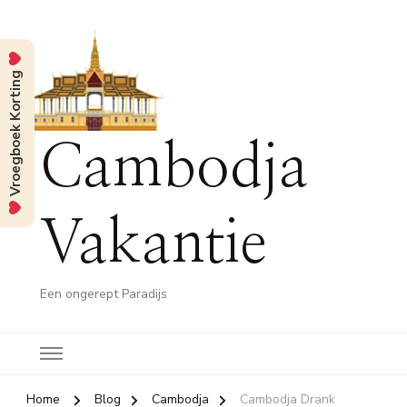
Vroegboek Korting
Cambodja
Vakantie
Een ongerept Paradijs
Home
Blog
Cambodja
Cambodja Drank