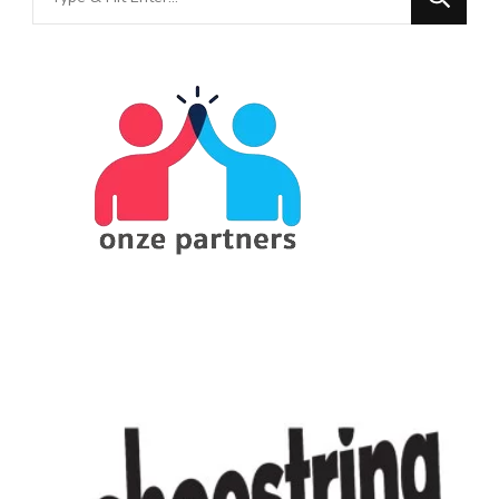
for
Something?