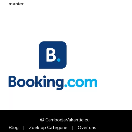
manier
© CambodjaVakantie.eu
Blog
Zoek op Categorie
Over ons