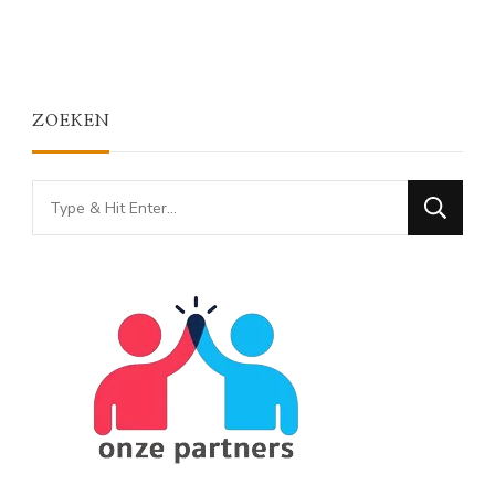
ZOEKEN
Looking
for
Something?