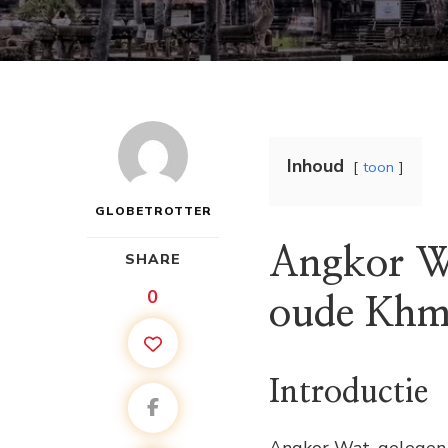
Inhoud
toon
GLOBETROTTER
Angkor Wa
SHARE
0
oude Khm
Introductie
Angkor Wat, gelegen 