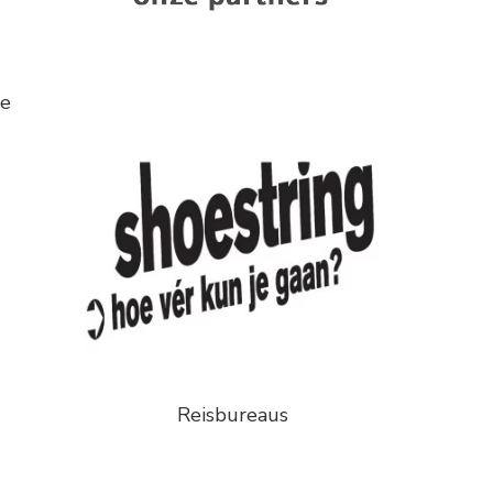
de
Reisbureaus