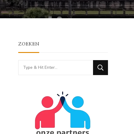
ZOEKEN
Looking
for
Something?