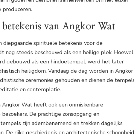
waarin goden en demonen samenwerken om het elixer
te produceren.
e betekenis van Angkor Wat
 diepgaande spirituele betekenis voor de
 nog steeds beschouwd als een heilige plek. Hoewel
erd gebouwd als een hindoetempel, werd het later
histisch heiligdom. Vandaag de dag worden in Angkor
dhistische ceremonies gehouden en dienen de tempel
editatie en contemplatie.
n Angkor Wat heeft ook een onmiskenbare
p bezoekers. De prachtige zonsopgang en
 tempels zijn adembenemend en trekken dagelijks
 De rijke geschiedenis en architectonische schoonhei