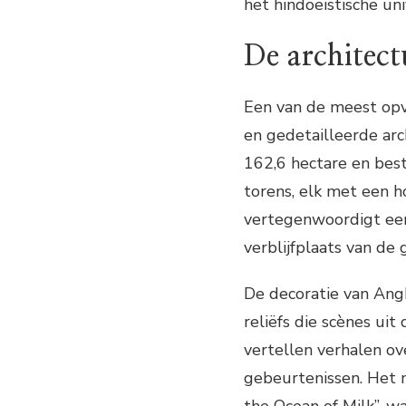
het hindoeïstische un
De architec
Een van de meest opv
en gedetailleerde ar
162,6 hectare en best
torens, elk met een 
vertegenwoordigt een
verblijfplaats van de 
De decoratie van Angk
reliëfs die scènes uit
vertellen verhalen ov
gebeurtenissen. Het 