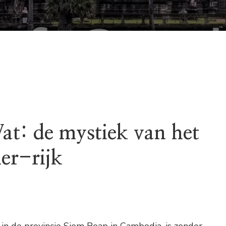
t: de mystiek van het
er-rijk
in de provincie Siem Reap in Cambodja, is zonder