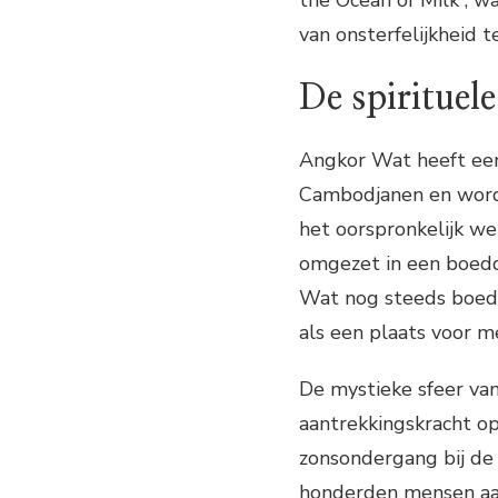
the Ocean of Milk”, 
van onsterfelijkheid 
De spirituel
Angkor Wat heeft een
Cambodjanen en wordt
het oorspronkelijk w
omgezet in een boedd
Wat nog steeds boed
als een plaats voor m
De mystieke sfeer va
aantrekkingskracht o
zonsondergang bij de
honderden mensen aan.