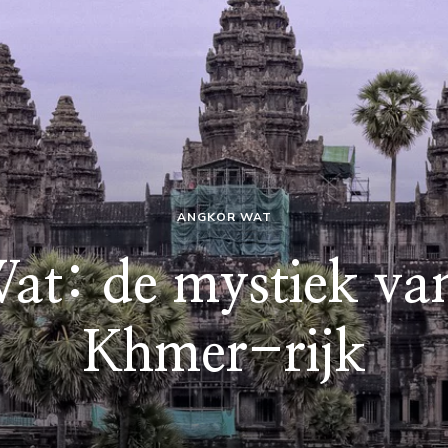
ANGKOR WAT
at: de mystiek van
Khmer-rijk